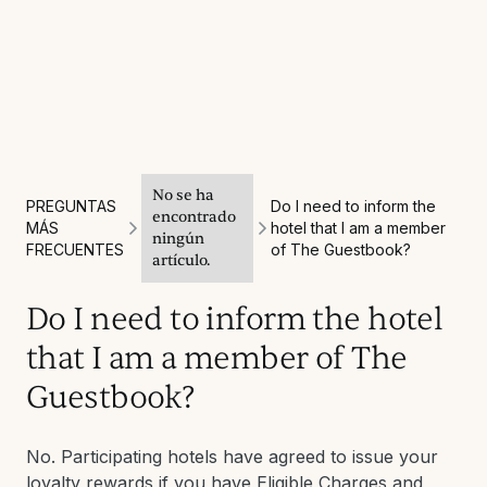
No se ha
PREGUNTAS
Do I need to inform the
encontrado
MÁS
hotel that I am a member
ningún
FRECUENTES
of The Guestbook?
artículo.
Do I need to inform the hotel
that I am a member of The
Guestbook?
No. Participating hotels have agreed to issue your
loyalty rewards if you have Eligible Charges and