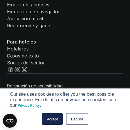
Explora los hoteles
Extensión de navegador
Aplicación móvil
Recomiende y gane
Para hoteles
Hoteleros
Casos de éxito
Socios del sector
Declaración de accesibilidad
Política de privacidad
Our site uses cookies to offer you the best possible
Términos de servicio
experience. For details on how we use cookies, see
© Guestbook Rewards, Inc. 2026. Todos los derechos
our
.
Privacy Policy
reservados.
Accept
Decline