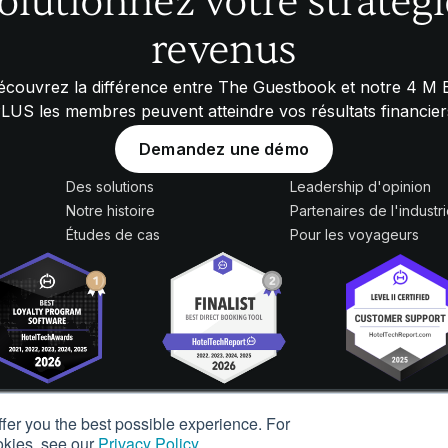
olutionnez votre stratégi
revenus
écouvrez la différence entre The Guestbook et notre
4 M 
PLUS
les membres peuvent atteindre vos résultats financier
Demandez une démo
Des solutions
Leadership d'opinion
Notre histoire
Partenaires de l'industr
Études de cas
Pour les voyageurs
ffer you the best possible experience. For
Déclaration d'accessibilit
okies, see our
Privacy Policy
.