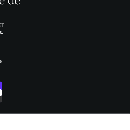
e de
ET
s.
ie
é
Politique de confidentialité
Conditions générales d'utilisation