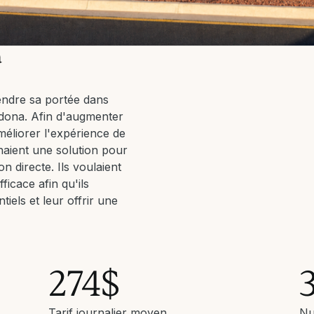
a
endre sa portée dans
dona. Afin d'augmenter
éliorer l'expérience de
chaient une solution pour
n directe. Ils voulaient
fficace afin qu'ils
tiels et leur offrir une
274$
Tarif journalier moyen
Nu